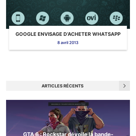
GOOGLE ENVISAGE D’ACHETER WHATSAPP
8 avril 2013
ARTICLES RÉCENTS
GTA 6 : Rockstar dévoile la bande-