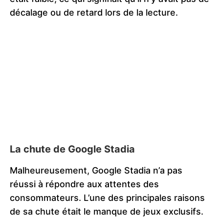
décalage ou de retard lors de la lecture.
La chute de Google Stadia
Malheureusement, Google Stadia n’a pas
réussi à répondre aux attentes des
consommateurs. L’une des principales raisons
de sa chute était le manque de jeux exclusifs.