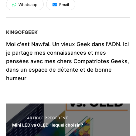
Whatsapp
Email
KINGOFGEEK
Moi c'est Nawfal. Un vieux Geek dans l'ADN. Ici
je partage mes connaissances et mes
pensées avec mes chers Compatriotes Geeks,
dans un espace de détente et de bonne
humeur
ARTICLE PRÉCÈDENT
Mini LED vs OLED : lequel choisir ?