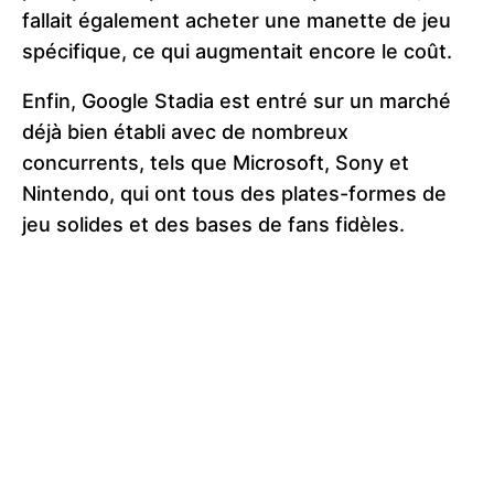
fallait également acheter une manette de jeu
spécifique, ce qui augmentait encore le coût.
Enfin, Google Stadia est entré sur un marché
déjà bien établi avec de nombreux
concurrents, tels que Microsoft, Sony et
Nintendo, qui ont tous des plates-formes de
jeu solides et des bases de fans fidèles.