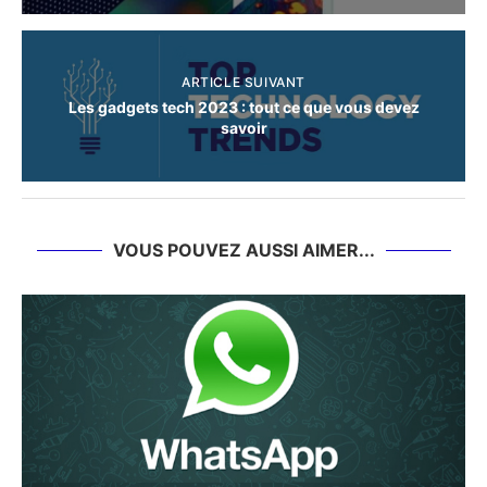
ARTICLE SUIVANT
Les gadgets tech 2023 : tout ce que vous devez
savoir
VOUS POUVEZ AUSSI AIMER...