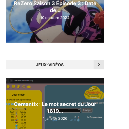
ReZero Saison 3 Épisode 3 : Date
de...
10 octobre 2024
JEUX-VIDÉOS
Cemantix : Le mot secret du Jour
1619...
1 janvier 2026