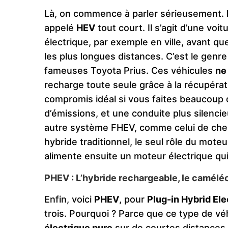
Là, on commence à parler sérieusement.
appelé
HEV
tout court. Il s’agit d’une vo
électrique, par exemple en ville, avant q
les plus longues distances. C’est le genr
fameuses Toyota Prius. Ces véhicules
ne
recharge toute seule grâce à la récupérat
compromis idéal si vous faites beaucoup d
d’émissions, et une conduite plus silenci
autre système FHEV, comme celui de chez
hybride traditionnel, le seul rôle du mote
alimente ensuite un moteur électrique qui, 
PHEV : L’hybride rechargeable, le caméléo
Enfin, voici
PHEV
, pour
Plug-in Hybrid Ele
trois. Pourquoi ? Parce que ce type de 
électrique pure
sur de courtes distances,