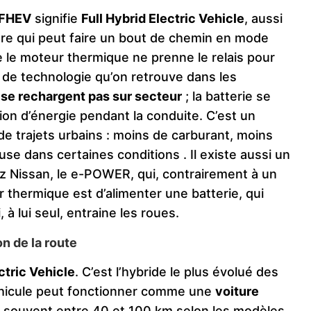
FHEV
signifie
Full Hybrid Electric Vehicle
, aussi
iture qui peut faire un bout de chemin en mode
ue le moteur thermique ne prenne le relais pour
e de technologie qu’on retrouve dans les
 se rechargent pas sur secteur
; la batterie se
ion d’énergie pendant la conduite. C’est un
e trajets urbains : moins de carburant, moins
euse dans certaines conditions​
. Il existe aussi un
 Nissan, le e-POWER, qui, contrairement à un
ur thermique est d’alimenter une batterie, qui
à lui seul, entraine les roues.
n de la route
ctric Vehicle
. C’est l’hybride le plus évolué des
véhicule peut fonctionner comme une
voiture
 souvent entre 40 et 100 km selon les modèles,