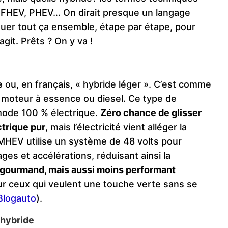
, FHEV, PHEV… On dirait presque un langage
iquer tout ça ensemble, étape par étape, pour
git. Prêts ? On y va !
e
ou, en français, « hybride léger ». C’est comme
e moteur à essence ou diesel. Ce type de
 mode 100 % électrique.
Zéro chance de glisser
trique pur
, mais l’électricité vient alléger la
MHEV utilise un système de 48 volts pour
ges et accélérations, réduisant ainsi la
 gourmand, mais aussi moins performant
r ceux qui veulent une touche verte sans se
Blogauto
)
.
r hybride