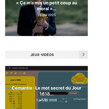
« Ça m’a mis un petit coup au
moral »...
28 mai 2025
JEUX-VIDÉOS
Cemantix : Le mot secret du Jour
1618...
1 janvier 2026