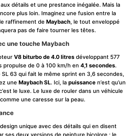
ux détails et une prestance inégalée. Mais la
ncore plus loin. Imaginez une fusion entre la
le raffinement de
Maybach
, le tout enveloppé
uera pas de faire tourner les têtes.
vec une touche Maybach
oteur
V8 biturbo de 4.0 litres
développant 577
us propulse de 0 à 100 km/h en
4,1 secondes
.
 SL 63 qui fait le même sprint en 3,6 secondes,
tez une
Maybach SL
. Ici, la
puissance
n’est qu’un
 c’est le luxe. Le luxe de rouler dans un véhicule
e comme une caresse sur la peau.
gance
design unique avec des détails qui en disent
ar ses deux versions de peinture bicolore : le