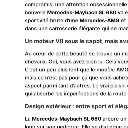
compromis, une attention obsessionnelle a
nouvelle
Mercedes-Maybach SL 680
va e
sportivité brute d’une
Mercedes-AMG
et 
dans une carrosserie élégante qui ne manq
Un moteur V8 sous le capot, mais a
Au cœur de cette beauté se trouve un m
chevaux. Oui, vous avez bien lu. Cela vo
C’est un peu plus lent que le modèle AMG
mais ce n’est pas pour ça que vous ache
aspect parmi tant d’autres. Le vrai plaisir,
qui absorbe les imperfections de la rout
Design extérieur : entre sport et élé
La
Mercedes-Maybach SL 680
arbore un 
long sur son pedigree. Elle se distingue p