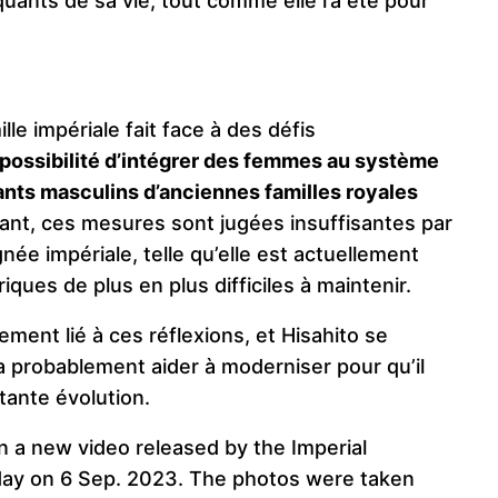
ants de sa vie, tout comme elle l’a été pour
lle impériale fait face à des défis
a possibilité d’intégrer des femmes au système
nts masculins d’anciennes familles royales
dant, ces mesures sont jugées insuffisantes par
gnée impériale, telle qu’elle est actuellement
ques de plus en plus difficiles à maintenir.
ement lié à ces réflexions, et Hisahito se
a probablement aider à moderniser pour qu’il
ante évolution​.
 in a new video released by the Imperial
day on 6 Sep. 2023. The photos were taken