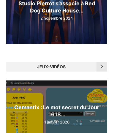
Studio Pierrot s’associe à Red
Dog Culture House...
2 novembre 2024
JEUX-VIDÉOS
Cemantix : Le mot secret du Jour
1618...
1 janvier 2026