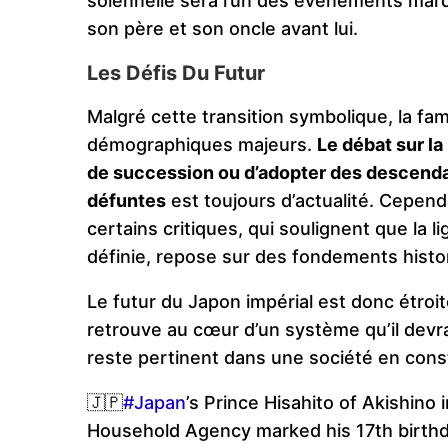
solennelle sera l’un des événements marqu
son père et son oncle avant lui​.
Les Défis Du Futur
Malgré cette transition symbolique, la fami
démographiques majeurs.
Le débat sur l
de succession ou d’adopter des descenda
défuntes
est toujours d’actualité. Cepen
certains critiques, qui soulignent que la li
définie, repose sur des fondements histori
Le futur du Japon impérial est donc étroit
retrouve au cœur d’un système qu’il devr
reste pertinent dans une société en const
🇯🇵
#Japan
’s Prince Hisahito of Akishino
Household Agency marked his 17th birth