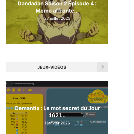
Dandadan Saison 2 Épisode 4 :
Momo affronte...
27 juillet 2025
JEUX-VIDÉOS
Cemantix : Le mot secret du Jour
1621...
1 janvier 2026