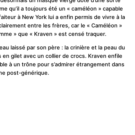
st désormais un masque vierge doté d’une sorte
rme qu’il a toujours été un « caméléon » capable
aiteur à New York lui a enfin permis de vivre à la
 clairement entre les frères, car le « Caméléon »
mme » que « Kraven » est censé traquer.
au laissé par son père : la crinière et la peau du
es en gilet avec un collier de crocs. Kraven enfile
lable à un trône pour s’admirer étrangement dans
ène post-générique.