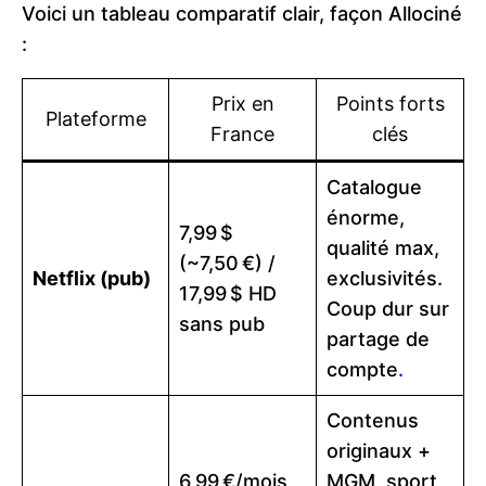
Voici un tableau comparatif clair, façon Allociné
:
Prix en
Points forts
Plateforme
France
clés
Catalogue
énorme,
7,99 $
qualité max,
(~7,50 €) /
Netflix (pub)
exclusivités.
17,99 $ HD
Coup dur sur
sans pub
partage de
compte
.
Contenus
originaux +
6,99 €/mois
MGM, sport,