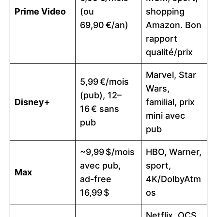
Prime Video
(ou
shopping
69,90 €/an)
Amazon. Bon
rapport
qualité/prix
Marvel, Star
5,99 €/mois
Wars,
(pub), 12–
Disney+
familial, prix
16 € sans
mini avec
pub
pub
~9,99 $/mois
HBO, Warner,
avec pub,
sport,
Max
ad-free
4K/DolbyAtm
16,99 $
os
Netflix, OCS,