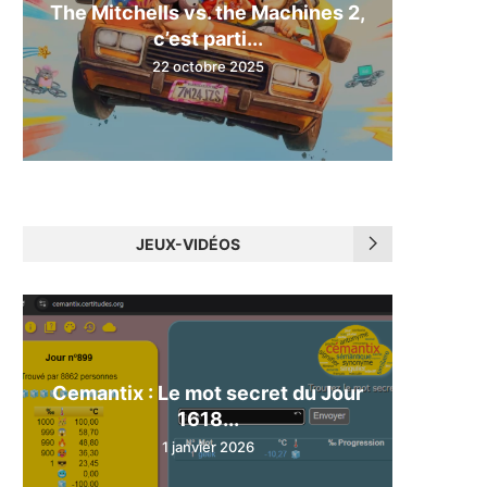
The Mitchells vs. the Machines 2,
c’est parti...
22 octobre 2025
JEUX-VIDÉOS
Cemantix : Le mot secret du Jour
1618...
1 janvier 2026