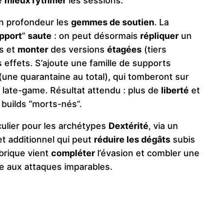
e
mieux rythmer
les sessions.
en profondeur les
gemmes de soutien
. La
pport
”
saute
: on peut désormais
répliquer
un
s et
monter
des versions
étagées
(tiers
s effets. S’ajoute une famille de supports
(une quarantaine au total), qui tomberont sur
 late-game. Résultat attendu : plus de
liberté
et
builds “morts-nés”.
culier pour les archétypes
Dextérité
, via un
et additionnel qui peut
réduire les dégâts
subis
brique vient
compléter
l’évasion et combler une
ce aux attaques imparables.