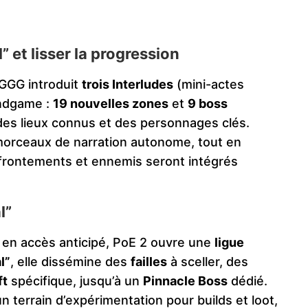
” et lisser la progression
, GGG introduit
trois Interludes
(mini-actes
endgame :
19 nouvelles zones
et
9 boss
des lieux connus et des personnages clés.
morceaux de narration autonome, tout en
frontements et ennemis seront intégrés
l”
t en accès anticipé, PoE 2 ouvre une
ligue
l”
, elle dissémine des
failles
à sceller, des
ft
spécifique, jusqu’à un
Pinnacle Boss
dédié.
n terrain d’expérimentation pour builds et loot,