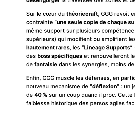
désengorger
la traversée des zones et d
Sur le cœur du
théoriecraft
, GGG revoit 
contrainte “
une seule copie de chaque su
même support sur plusieurs compétence
supérieurs) qui modifient ou amplifient le
hautement rares
, les
“Lineage Supports”
des
boss spécifiques
et renouvelleront le
de
fantaisie
dans les synergies, moins de 
Enfin, GGG muscle les défenses, en parti
nouveau mécanisme de
“déflexion”
: un j
de
40 %
sur un coup quand il proc. Cette 
faiblesse historique des persos agiles fa