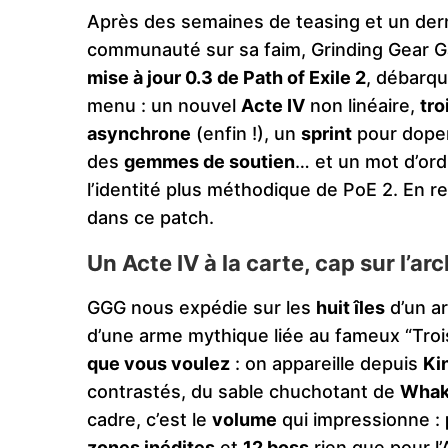
Après des semaines de teasing et un derni
communauté sur sa faim, Grinding Gear Ga
mise à jour 0.3 de Path of Exile 2
, débarq
menu : un nouvel
Acte IV
non linéaire,
tro
asynchrone
(enfin !), un
sprint
pour doper
des
gemmes de soutien
… et un mot d’ord
l’identité plus méthodique de PoE 2. En 
dans ce patch.
Un Acte IV à la carte, cap sur l’a
GGG nous expédie sur les
huit îles
d’un ar
d’une arme mythique liée au fameux “Trois
que vous voulez
: on appareille depuis
Ki
contrastés, du sable chuchotant de
Whak
cadre, c’est le
volume
qui impressionne :
zones inédites
et
12 boss
rien que pour l