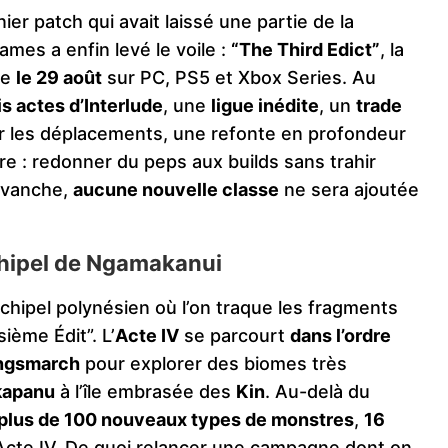
er patch qui avait laissé une partie de la
mes a enfin levé le voile :
“The Third Edict”
, la
ue
le 29 août
sur PC, PS5 et Xbox Series. Au
is actes d’Interlude
, une
ligue inédite
, un
trade
 les déplacements, une refonte en profondeur
re : redonner du peps aux builds sans trahir
revanche,
aucune nouvelle classe
ne sera ajoutée
rchipel de Ngamakanui
chipel polynésien où l’on traque les fragments
ième Édit”. L’
Acte IV
se parcourt
dans l’ordre
ngsmarch
pour explorer des biomes très
apanu
à l’île embrasée des
Kin
. Au-delà du
plus de 100 nouveaux types de monstres
,
16
’Acte IV. De quoi relancer une campagne dont on