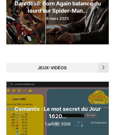
Daredevil: Born Again balance du
lourd sur Spider-Man...
6 mars 2025
JEUX-VIDÉOS
Cemantix : Le mot secret du Jour
1620...
1 janvier 2026