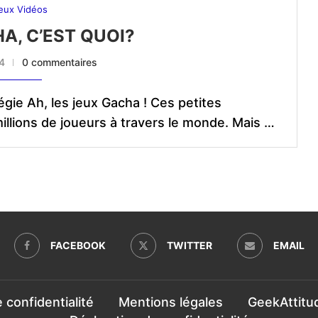
eux Vidéos
A, C’EST QUOI?
24
0 commentaires
gie Ah, les jeux Gacha ! Ces petites
illions de joueurs à travers le monde. Mais …
FACEBOOK
TWITTER
EMAIL
e confidentialité
Mentions légales
GeekAttitu