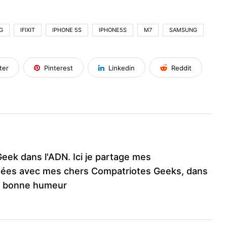
G
IFIXIT
IPHONE 5S
IPHONE5S
M7
SAMSUNG
ter
Pinterest
Linkedin
Reddit
Geek dans l'ADN. Ici je partage mes
ées avec mes chers Compatriotes Geeks, dans
e bonne humeur