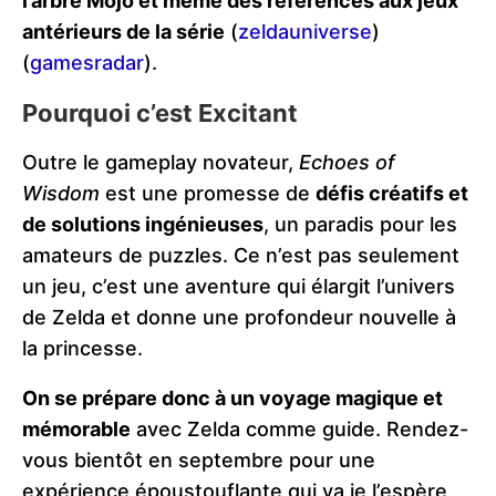
l’arbre Mojo et même des références aux jeux
antérieurs de la série
​ (
zeldauniverse
)​​
(
gamesradar
)​.
Pourquoi c’est Excitant
Outre le gameplay novateur,
Echoes of
Wisdom
est une promesse de
défis créatifs et
de solutions ingénieuses
, un paradis pour les
amateurs de puzzles. Ce n’est pas seulement
un jeu, c’est une aventure qui élargit l’univers
de Zelda et donne une profondeur nouvelle à
la princesse.
On se prépare donc à un voyage magique et
mémorable
avec Zelda comme guide. Rendez-
vous bientôt en septembre pour une
expérience époustouflante qui va je l’espère