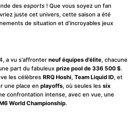
onde des
esports
! Que vous soyez un fan
riez juste cet univers, cette saison a été
nements de situation et d’incroyables jeux
4, a vu s’affronter
neuf équipes d’élite
, chacune
 une part du fabuleux
prize pool de 336 500 $
.
uve les célèbres
RRQ Hoshi
,
Team Liquid ID
, et
ur une place en
playoffs
, où seules les
six
ne confrontation intense, avec en vue, une
M6 World Championship
​.