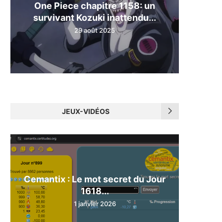
One Piece chapitre 1158: un
survivant Kozuki inattendu...
29 août 2025
JEUX-VIDÉOS
Cemantix : Le mot secret du Jour
1618...
1 janvier 2026