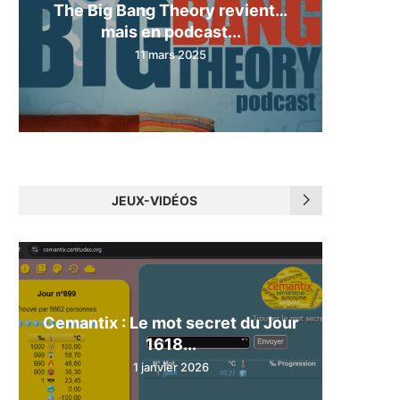
The Big Bang Theory revient…
mais en podcast...
11 mars 2025
JEUX-VIDÉOS
Cemantix : Le mot secret du Jour
1618...
1 janvier 2026