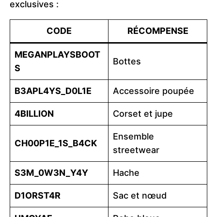
exclusives :
CODE
RÉCOMPENSE
MEGANPLAYSBOOT
Bottes
S
B3APL4YS_D0L1E
Accessoire poupée
4BILLION
Corset et jupe
Ensemble
CH00P1E_1S_B4CK
streetwear
S3M_0W3N_Y4Y
Hache
D1ORST4R
Sac et nœud