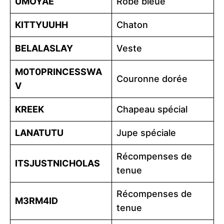
UMOYAE
Robe bleue
KITTYUUHH
Chaton
BELALASLAY
Veste
M0T0PRINCESSWA
Couronne dorée
V
KREEK
Chapeau spécial
LANATUTU
Jupe spéciale
Récompenses de
ITSJUSTNICHOLAS
tenue
Récompenses de
M3RM4ID
tenue