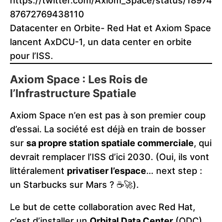
https://twitter.com/Axiom_Space/status/18974
87672769438110
Datacenter en Orbite- Red Hat et Axiom Space
lancent AxDCU-1, un data center en orbite
pour l’ISS.
Axiom Space : Les Rois de
l’Infrastructure Spatiale
Axiom Space n’en est pas à son premier coup
d’essai. La société est déjà en train de bosser
sur
sa propre station spatiale commerciale
, qui
devrait remplacer l’ISS d’ici 2030. (Oui, ils vont
littéralement
privatiser l’espace
… next step :
un Starbucks sur Mars ? ☕🚀).
Le but de cette collaboration avec Red Hat,
c’est d’installer un
Orbital Data Center
(ODC)