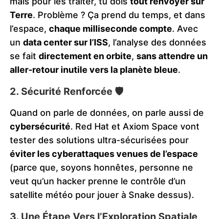
mais pour les traiter, tu dois
tout renvoyer sur
Terre
. Problème ? Ça prend du temps, et dans
l’espace,
chaque milliseconde compte
. Avec
un
data center sur l’ISS
, l’analyse des données
se fait
directement en orbite
,
sans attendre un
aller-retour inutile vers la planète bleue
.
2. Sécurité Renforcée 🛡️
Quand on parle de données, on parle aussi de
cybersécurité
. Red Hat et Axiom Space vont
tester des solutions ultra-sécurisées pour
éviter les cyberattaques venues de l’espace
(parce que, soyons honnêtes, personne ne
veut qu’un hacker prenne le contrôle d’un
satellite météo pour jouer à Snake dessus).
3. Une Étape Vers l’Exploration Spatiale