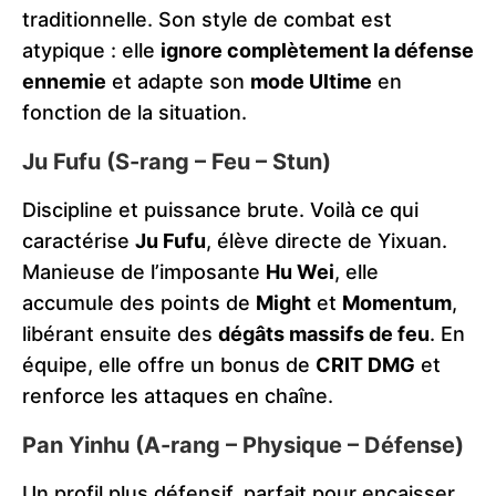
traditionnelle. Son style de combat est
atypique : elle
ignore complètement la défense
ennemie
et adapte son
mode Ultime
en
fonction de la situation.
Ju Fufu (S-rang – Feu – Stun)
Discipline et puissance brute. Voilà ce qui
caractérise
Ju Fufu
, élève directe de Yixuan.
Manieuse de l’imposante
Hu Wei
, elle
accumule des points de
Might
et
Momentum
,
libérant ensuite des
dégâts massifs de feu
. En
équipe, elle offre un bonus de
CRIT DMG
et
renforce les attaques en chaîne.
Pan Yinhu (A-rang – Physique – Défense)
Un profil plus défensif, parfait pour encaisser