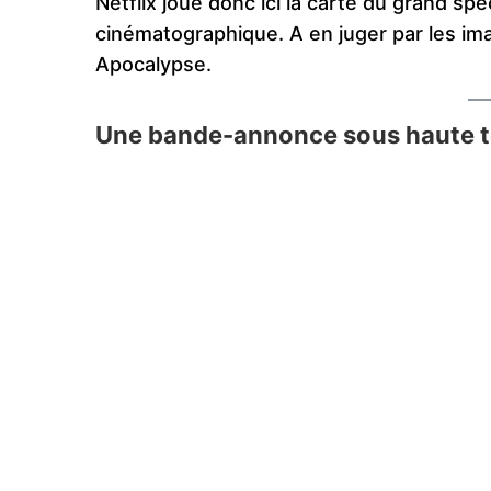
Netflix joue donc ici la carte du grand sp
cinématographique. A en juger par les ima
Apocalypse.
Une bande-annonce sous haute t