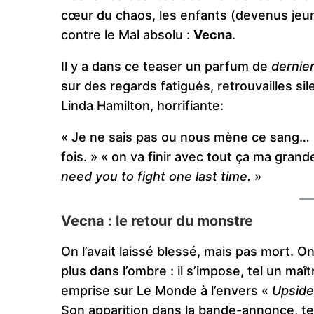
cœur du chaos, les enfants (devenus jeune
contre le Mal absolu :
Vecna
.
Il y a dans ce teaser un parfum de
dernie
sur des regards fatigués, retrouvailles si
Linda Hamilton, horrifiante:
« Je ne sais pas ou nous mène ce sang… M
fois. » « on va finir avec tout ça ma grand
need you to fight one last time.
»
Vecna : le retour du monstre
On l’avait laissé blessé, mais pas mort. 
plus dans l’ombre : il s’impose, tel un maî
emprise sur Le Monde à l’envers «
Upsid
Son apparition dans la bande-annonce, terr