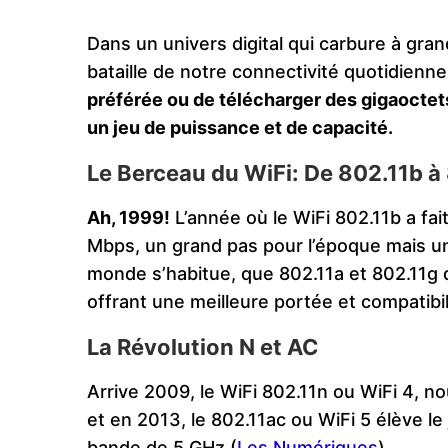
Dans un univers digital qui carbure à gran
bataille de notre connectivité quotidienn
préférée ou de télécharger des gigaoctet
un jeu de puissance et de capacité.
Le Berceau du WiFi: De 802.11b à
Ah, 1999!
L’année où le WiFi 802.11b a fa
Mbps, un grand pas pour l’époque mais un
monde s’habitue, que 802.11a et 802.11g 
offrant une meilleure portée et compatibil
La Révolution N et AC
Arrive 2009, le WiFi 802.11n ou WiFi 4, n
et en 2013, le 802.11ac ou WiFi 5 élève l
bande de 5 GHz​
(
Les Numériques
)
​.