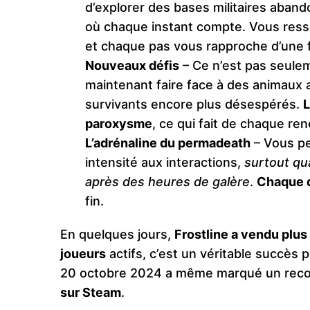
d’explorer des bases militaires aban
où chaque instant compte. Vous resse
et chaque pas vous rapproche d’une f
Nouveaux défis
– Ce n’est pas seulem
maintenant faire face à des animaux ad
survivants encore plus désespérés.
L
paroxysme
, ce qui fait de chaque r
L’adrénaline du permadeath
– Vous pe
intensité aux interactions,
surtout qu
après des heures de galère
.
Chaque 
fin.
En quelques jours,
Frostline a vendu plu
joueurs
actifs, c’est un véritable succè
20 octobre 2024 a même marqué un reco
sur Steam
.