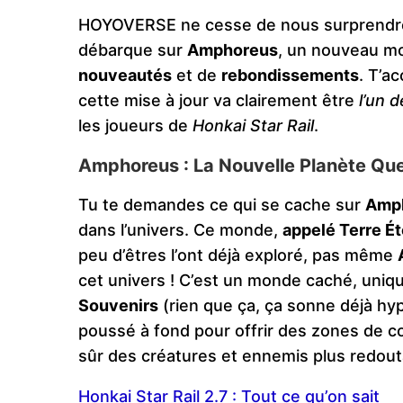
HOYOVERSE ne cesse de nous surprendre, 
débarque sur
Amphoreus
, un nouveau m
nouveautés
et de
rebondissements
. T’a
cette mise à jour va clairement être
l’un 
les joueurs de
Honkai Star Rail
.
Amphoreus : La Nouvelle Planète Que
Tu te demandes ce qui se cache sur
Amp
dans l’univers. Ce monde,
appelé Terre Ét
peu d’êtres l’ont déjà exploré, pas même
cet univers ! C’est un monde caché, uniq
Souvenirs
(rien que ça, ça sonne déjà hyp
poussé à fond pour offrir des zones de 
sûr des créatures et ennemis plus redout
Honkai Star Rail 2.7 : Tout ce qu’on sait