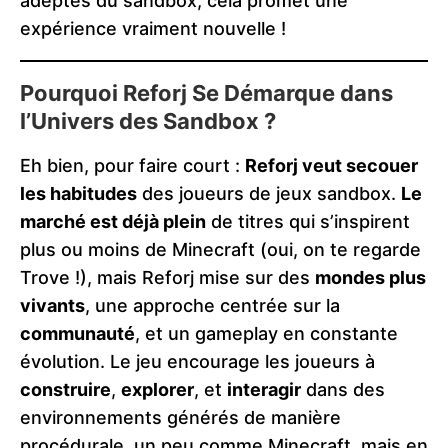
adeptes du sandbox, cela promet une
expérience vraiment nouvelle !
Pourquoi Reforj Se Démarque dans
l’Univers des Sandbox ?
Eh bien, pour faire court :
Reforj veut secouer
les habitudes
des joueurs de jeux sandbox.
Le
marché est déjà plein
de titres qui s’inspirent
plus ou moins de Minecraft (oui, on te regarde
Trove !), mais Reforj mise sur des
mondes plus
vivants
, une approche centrée sur la
communauté
, et un gameplay en constante
évolution. Le jeu encourage les joueurs à
construire
,
explorer
, et
interagir
dans des
environnements générés de manière
procédurale, un peu comme Minecraft, mais en