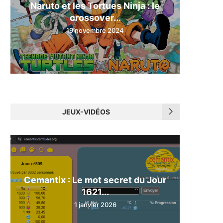
Naruto et les Tortues Ninja : le
crossover...
19 novembre 2024
JEUX-VIDÉOS
Cemantix : Le mot secret du Jour
1621...
1 janvier 2026