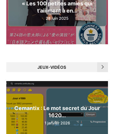
« Les 100 petites amies qui
t’aiiiment à en...
28 juin 2025
JEUX-VIDÉOS
Cemantix : Le mot secret du Jour
1620...
1 janvier 2026