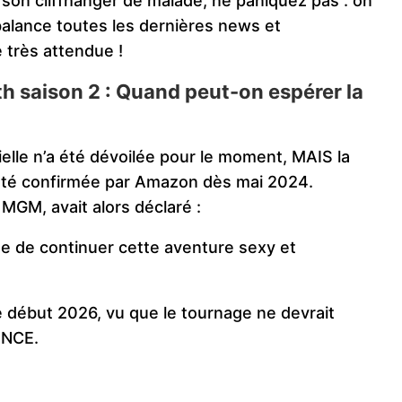
c son cliffhanger de malade, ne paniquez pas : on
balance toutes les dernières news et
e très attendue !
th saison 2 : Quand peut-on espérer la
ielle n’a été dévoilée pour le moment, MAIS la
n été confirmée par Amazon dès mai 2024.
MGM, avait alors déclaré :
e de continuer cette aventure sexy et
ie début 2026, vu que le tournage ne devrait
ENCE.