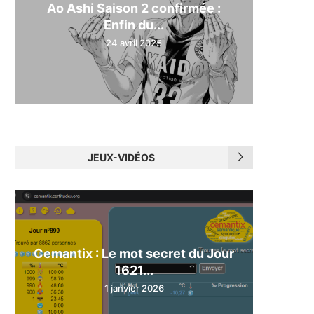
Ao Ashi Saison 2 confirmée :
Enfin du...
24 avril 2025
JEUX-VIDÉOS
Cemantix : Le mot secret du Jour
1621...
1 janvier 2026