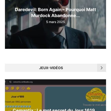
Daredevil: Born Again – Pourquoi Matt
Murdock Abandonne...
5 mars 2025
JEUX-VIDÉOS
Cemantix : Le mot secret du Jour 1619...