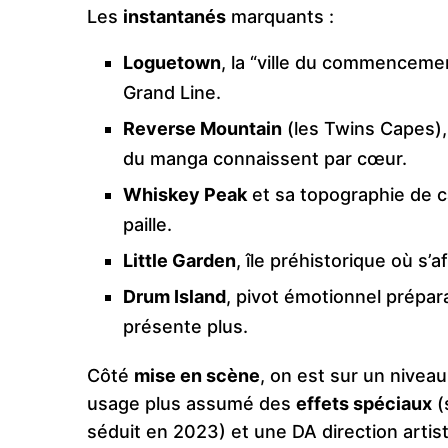
Les
instantanés
marquants :
Loguetown
, la “ville du commencemen
Grand Line.
Reverse Mountain
(les Twins Capes)
du manga connaissent par cœur.
Whiskey Peak
et sa topographie de c
paille.
Little Garden
, île préhistorique où s’
Drum Island
, pivot émotionnel prépar
présente plus.
Côté
mise en scène
, on est sur un nivea
usage plus assumé des
effets spéciaux
(
séduit en 2023) et une DA direction artis