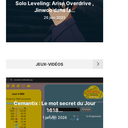
Solo Leveling: Arise Overdrive ,
Jinwoo dans la...
26 juin 2025
JEUX-VIDÉOS
Cemantix : Le mot secret du Jour
1618...
1 janvier 2026