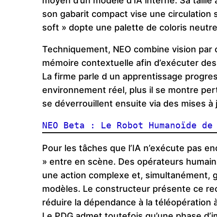
moyen d’un modèle d’IA interne. Sa taille
son gabarit compact vise une circulation
soft » dopte une palette de coloris neutre
Techniquement, NEO combine vision par ca
mémoire contextuelle afin d’exécuter des
La firme parle d un apprentissage progress
environnement réel, plus il se montre per
se déverrouillent ensuite via des mises à j
NEO Beta : Le Robot Humanoïde de
Pour les tâches que l’IA n’exécute pas en
» entre en scène. Des opérateurs humain
une action complexe et, simultanément, g
modèles. Le constructeur présente ce rec
réduire la dépendance à la téléopération 
Le PDG admet toutefois qu’une phase d’imp