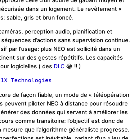
 approche celle d’un adulte de gabarit moyen et
 sécurisée dans un logement. Le revêtement «
s: sable, gris et brun foncé.
méras, perception audio, planification et
 séquences d’actions sans supervision continue.
if par l’usage: plus NEO est sollicité dans un
tinent sur des gestes répétitifs. Les capacités
our logicielles ( des
DLC
😂 !! )
 1X Technologies
core de façon fiable, un mode de « téléopération
s peuvent piloter NEO à distance pour résoudre
énérer des données qui servent à améliorer les
ours comme transitoire: l’objectif est donc de
à mesure que l’algorithme généraliste progresse.
erfections est inévitable, parlant d’un « jeu de