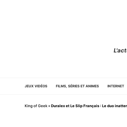
L'ac
JEUX VIDÉOS
FILMS, SÉRIES ET ANIMES
INTERNET
King of Geek
»
Duralex et Le Slip Français : Le duo inatt