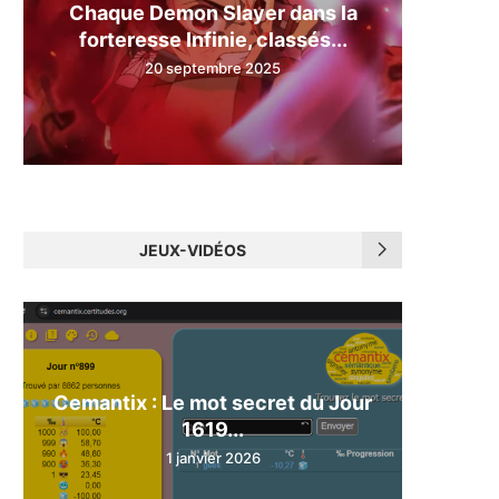
Chaque Demon Slayer dans la
forteresse Infinie, classés...
20 septembre 2025
JEUX-VIDÉOS
Cemantix : Le mot secret du Jour
1619...
1 janvier 2026