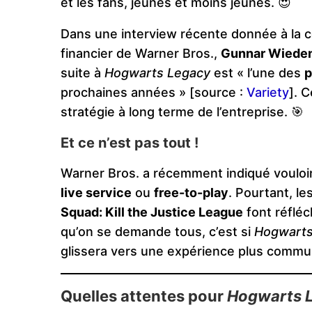
et les fans, jeunes et moins jeunes. 😍
Dans une interview récente donnée à la
financier de Warner Bros.,
Gunnar Wieden
suite à
Hogwarts Legacy
est « l’une des
p
prochaines années » [source :
Variety
]. 
stratégie à long terme de l’entreprise. 🎯
Et ce n’est pas tout !
Warner Bros. a récemment indiqué vouloir
live service
ou
free-to-play
. Pourtant, l
Squad: Kill the Justice League
font réfléc
qu’on se demande tous, c’est si
Hogwarts
glissera vers une expérience plus commun
Quelles attentes pour
Hogwarts 