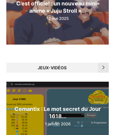
C’est officiel : un nouveau mini-
anime « Juju Stroll »...
12 mai 2025
JEUX-VIDÉOS
Cemantix : Le mot secret du Jour
1618...
1 janvier 2026