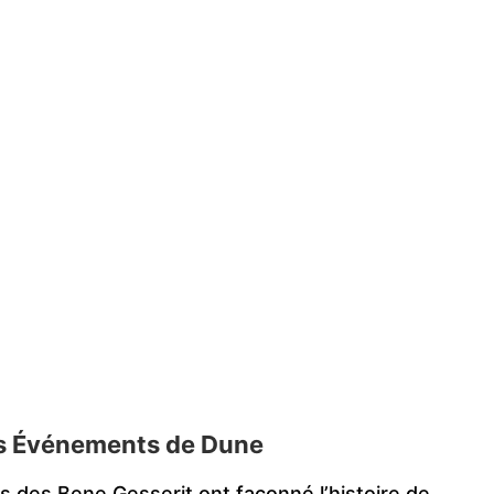
les Événements de Dune
s des Bene Gesserit ont façonné l’histoire de