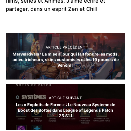
films, séries et Animes. J'aime écrire et
partager, dans un esprit Zen et Chill
ARTICLE PRÉCÈDENT
Marvel Rivals : La mise à jour qui fait fondre les mods,
adieu tricheurs, skins customisés et les 19 pouces de
Venom !
ARTICLE SUIVANT
Les « Exploits de Force » : Le Nouveau Système de
Boost des Bottes dans League of Legends Patch
25.S1.1