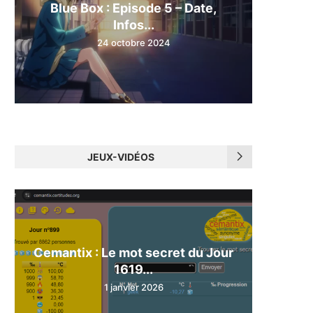
Blue Box : Episode 5 – Date,
Infos...
24 octobre 2024
JEUX-VIDÉOS
Cemantix : Le mot secret du Jour
1619...
1 janvier 2026