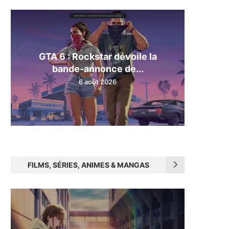
GTA 6 : Rockstar dévoile la
bande-annonce de...
6 août 2026
FILMS, SÉRIES, ANIMES & MANGAS