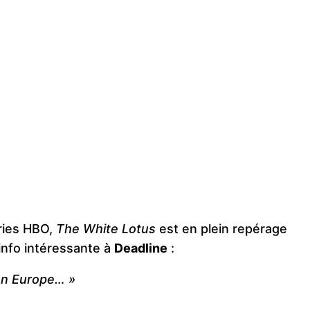
éries HBO,
The White Lotus
est en plein repérage
 info intéressante à
Deadline
:
 en Europe… »