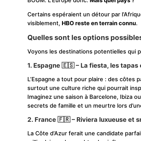
BOUM. L’Europe donc.
Mais quel pays ?
Certains espéraient un détour par l’Afriq
visiblement,
HBO reste en terrain connu
.
Quelles sont les options possible
Voyons les destinations potentielles qui p
1.
Espagne 🇪🇸
– La fiesta, les tapas
L’Espagne a tout pour plaire : des côtes p
surtout une culture riche qui pourrait in
Imaginez une saison à Barcelone, Ibiza o
secrets de famille et un meurtre lors d’un
2.
France 🇫🇷
– Riviera luxueuse et s
La Côte d’Azur ferait une candidate parfa