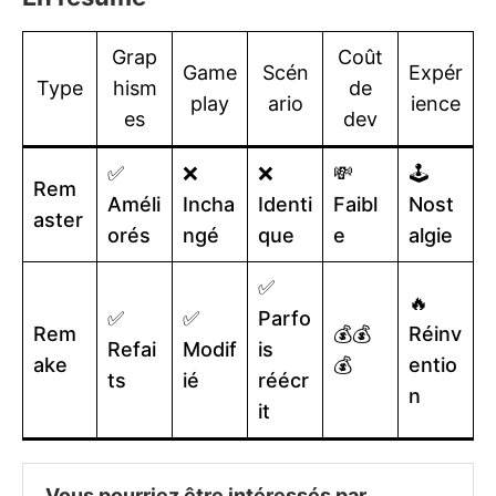
Grap
Coût
Game
Scén
Expér
Type
hism
de
play
ario
ience
es
dev
✅
❌
❌
💸
🕹️
Rem
Améli
Incha
Identi
Faibl
Nost
aster
orés
ngé
que
e
algie
✅
🔥
✅
✅
Parfo
Rem
💰💰
Réinv
Refai
Modif
is
ake
💰
entio
ts
ié
réécr
n
it
Vous pourriez être intéressés par