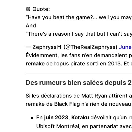
🟢 Quote:
“Have you beat the game?… well you may h
And
“There’s a reason I say that but I can’t s
— Zephryss⛩️ (@TheRealZephryss)
June
Évidemment, les fans n’en demandaient pa
remake
de l’opus pirate sorti en 2013. Et
Des rumeurs bien salées depuis 
Si les déclarations de Matt Ryan attirent a
remake de Black Flag n’a rien de nouveau 
En
juin 2023
,
Kotaku
dévoilait qu’un 
Ubisoft Montréal, en partenariat avec