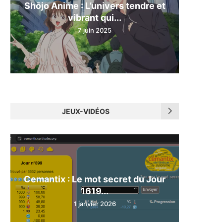
Shōjo Anime : L’univers tendre et
vibrant qui...
7 juin 2025
JEUX-VIDÉOS
Cemantix : Le mot secret du Jour
1619...
1 janvier 2026