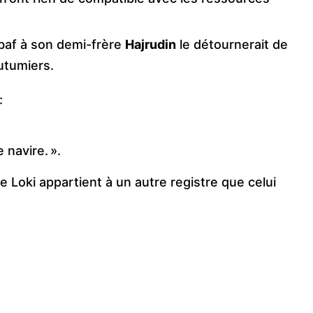
lbaf à son demi-frère
Hajrudin
le détournerait de
utumiers.
:
 navire. ».
oki appartient à un autre registre que celui