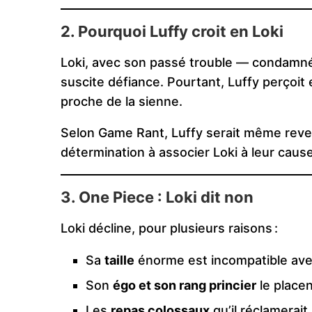
2. Pourquoi Luffy croit en Loki
Loki, avec son passé trouble — condamné 
suscite défiance. Pourtant, Luffy perçoit 
proche de la sienne.
Selon Game Rant, Luffy serait même rev
détermination à associer Loki à leur cause
3. One Piece : Loki dit non
Loki décline, pour plusieurs raisons :
Sa
taille
énorme est incompatible ave
Son
égo et son rang princier
le place
Les
repas colossaux
qu’il réclamerait