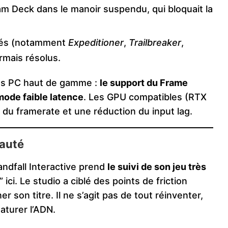
m Deck dans le manoir suspendu, qui bloquait la
llés (notamment
Expeditioner
,
Trailbreaker
,
rmais résolus.
ons PC haut de gamme :
le support du Frame
mode faible latence
. Les GPU compatibles (RTX
 du framerate et une réduction du input lag.
nauté
andfall Interactive prend
le suivi de son jeu très
 ici. Le studio a ciblé des points de friction
 son titre. Il ne s’agit pas de tout réinventer,
aturer l’ADN.