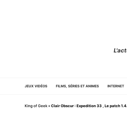
L'ac
JEUX VIDÉOS
FILMS, SÉRIES ET ANIMES
INTERNET
King of Geek
»
Clair Obscur : Expedition 33 , Le patch 1.