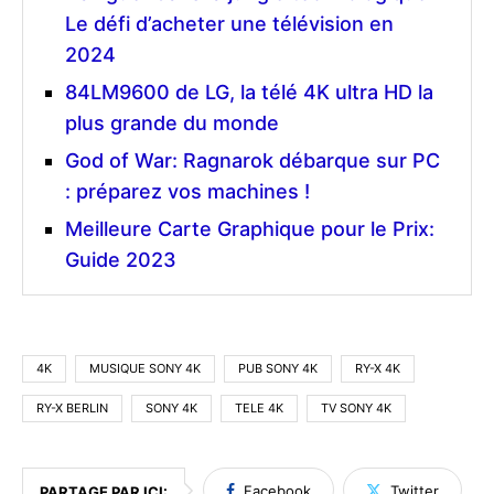
Le défi d’acheter une télévision en
2024
84LM9600 de LG, la télé 4K ultra HD la
plus grande du monde
God of War: Ragnarok débarque sur PC
: préparez vos machines !
Meilleure Carte Graphique pour le Prix:
Guide 2023
4K
MUSIQUE SONY 4K
PUB SONY 4K
RY-X 4K
RY-X BERLIN
SONY 4K
TELE 4K
TV SONY 4K
Facebook
Twitter
PARTAGE PAR ICI: