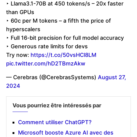
‣ Llama3.1-70B at 450 tokens/s – 20x faster
than GPUs
‣ 60c per M tokens – a fifth the price of
hyperscalers
‣ Full 16-bit precision for full model accuracy
‣ Generous rate limits for devs
Try now:
https://t.co/50vsHCl8LM
pic.twitter.com/hD2TBmzAkw
— Cerebras (@CerebrasSystems)
August 27,
2024
Vous pourriez être intéressés par
Comment utiliser ChatGPT?
Microsoft booste Azure AI avec des