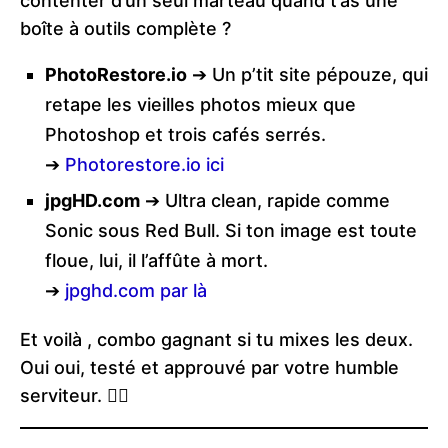
contenter d’un seul marteau quand t’as une
boîte à outils complète ?
PhotoRestore.io
➔ Un p’tit site pépouze, qui
retape les vieilles photos mieux que
Photoshop et trois cafés serrés.
➔
Photorestore.io ici
jpgHD.com
➔ Ultra clean, rapide comme
Sonic sous Red Bull. Si ton image est toute
floue, lui, il l’affûte à mort.
➔
jpghd.com par là
Et voilà , combo gagnant si tu mixes les deux.
Oui oui, testé et approuvé par votre humble
serviteur. 🧙‍♂️