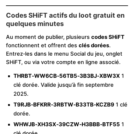
Codes SHiFT actifs du loot gratuit en
quelques minutes
Au moment de publier, plusieurs
codes SHiFT
fonctionnent et offrent des
clés dorées
.
Entrez‑les dans le menu Social du jeu, onglet
SHiFT, ou via votre compte en ligne associé.
THRBT‑WW6CB‑56TB5‑3B3BJ‑XBW3X
1
clé dorée. Valide jusqu’à fin septembre
2025.
T9RJB‑BFKRR‑3RBTW‑B33TB‑KCZB9
1 clé
dorée.
WHWJB‑XH3SX‑39CZW‑H3BBB‑BTF55
1
clé dorée.