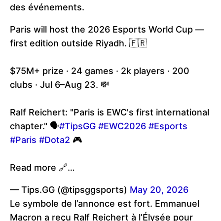
des événements.
Paris will host the 2026 Esports World Cup —
first edition outside Riyadh. 🇫🇷
$75M+ prize · 24 games · 2k players · 200
clubs · Jul 6–Aug 23. 💸
Ralf Reichert: "Paris is EWC's first international
chapter." 🗣️
#TipsGG
#EWC2026
#Esports
#Paris
#Dota2
🎮
Read more 🔗…
— Tips.GG (@tipsggsports)
May 20, 2026
Le symbole de l’annonce est fort. Emmanuel
Macron a reçu Ralf Reichert à l’Élysée pour