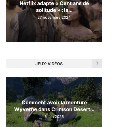
Netflix adapte « Cent ans de
solitude » : la...
27 novembre 2024
JEUX-VIDÉOS
Comment avoir la monture
Wyverne dans Crimson Desert...
5 juin 2026