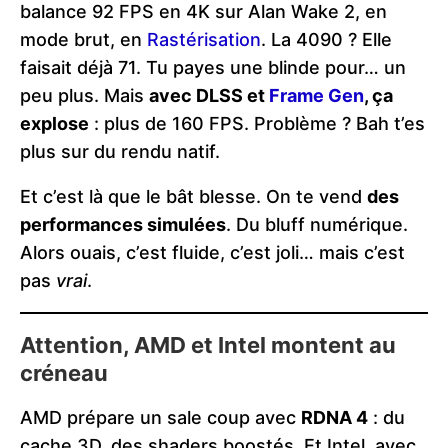
balance 92 FPS en 4K sur Alan Wake 2, en
mode brut, en
Rastérisation
. La 4090 ? Elle
faisait déjà 71. Tu payes une blinde pour… un
peu plus. Mais
avec DLSS et
Frame Gen
, ça
explose
: plus de 160 FPS. Problème ? Bah t’es
plus sur du rendu natif.
Et c’est là que le bât blesse. On te vend
des
performances simulées
. Du bluff numérique.
Alors ouais, c’est fluide, c’est joli… mais c’est
pas
vrai
.
Attention, AMD et Intel montent au
créneau
AMD prépare un sale coup avec
RDNA 4
: du
cache 3D, des shaders boostés. Et Intel, avec