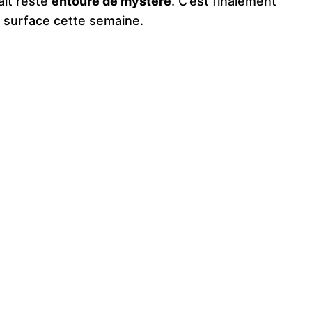
ait resté
entouré de mystère
. C’est finalement
t surface cette semaine.