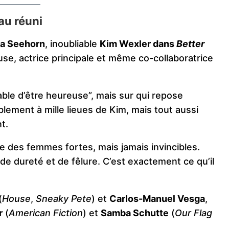
au réuni
a Seehorn
, inoubliable
Kim Wexler dans
Better
use, actrice principale et même co-collaboratrice
ble d’être heureuse”, mais sur qui repose
blement à mille lieues de Kim, mais tout aussi
t.
ue des femmes fortes, mais jamais invincibles.
 de dureté et de fêlure. C’est exactement ce qu’il
(
House
,
Sneaky Pete
) et
Carlos-Manuel Vesga
,
r
(
American Fiction
) et
Samba Schutte
(
Our Flag