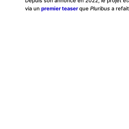
Depuis son annonce en 2022, le projet ét
via un
premier teaser
que
Pluribus
a refai