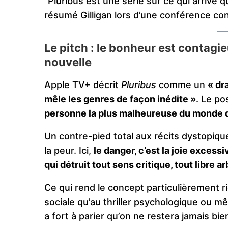
“Pluribus est une série sur ce qui arrive 
résumé Gilligan lors d’une conférence con
Le pitch : le bonheur est contagi
nouvelle
Apple TV+ décrit
Pluribus
comme un
« dr
mêle les genres de façon inédite »
. Le po
personne la plus malheureuse du monde d
Un contre-pied total aux récits dystopique
la peur. Ici,
le danger, c’est la joie excess
qui détruit tout sens critique, tout libre ar
Ce qui rend le concept particulièrement rich
sociale qu’au thriller psychologique ou mêm
a fort à parier qu’on ne restera jamais b