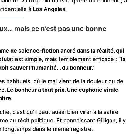
quand on va trop loin dans la quête du bonheur”, a
fidentielle à Los Angeles.
eux… mais ce n’est pas une bonne
ame de science-fiction ancré dans la réalité, qui
stulat est simple, mais terriblement efficace :
“la
oit sauver l’humanité… du bonheur.”
s habituels, où le mal vient de la douleur ou de
ive. Le bonheur à tout prix. Une euphorie virale
bitre.
e, c’est qu’il peut aussi bien virer à la satire
e au récit politique. Et connaissant Gilligan, il y
ien longtemps dans le même registre.