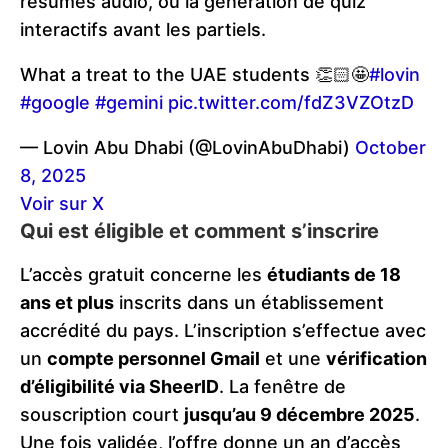
résumés audio, ou la génération de quiz
interactifs avant les partiels.
What a treat to the UAE students 👏🏻🤩
#lovin
#google
#gemini
pic.twitter.com/fdZ3VZOtzD
— Lovin Abu Dhabi (@LovinAbuDhabi)
October
8, 2025
Voir sur X
Qui est éligible et comment s’inscrire
L’accès gratuit concerne les
étudiants de 18
ans et plus
inscrits dans un établissement
accrédité du pays. L’inscription s’effectue avec
un
compte personnel Gmail
et une
vérification
d’éligibilité via SheerID
. La fenêtre de
souscription court
jusqu’au 9 décembre 2025
.
Une fois validée, l’offre donne un an d’accès