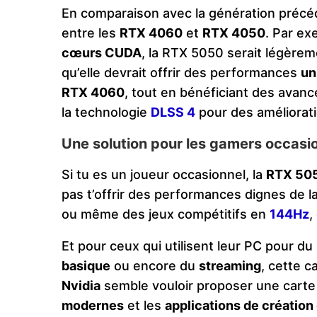
En comparaison avec la génération précé
entre les
RTX 4060
et
RTX 4050
. Par ex
cœurs CUDA
, la RTX 5050 serait légèrem
qu’elle devrait offrir des performances
un
RTX 4060
, tout en bénéficiant des avanc
la technologie
DLSS 4
pour des améliorat
Une solution pour les gamers occasi
Si tu es un joueur occasionnel, la
RTX 50
pas t’offrir des performances dignes de 
ou même des jeux compétitifs en
144Hz
,
Et pour ceux qui utilisent leur PC pour du
basique
ou encore du
streaming
, cette c
Nvidia
semble vouloir proposer une carte
modernes
et les
applications de création