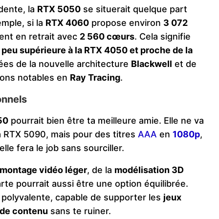
dente, la
RTX 5050
se situerait quelque part
emple, si la
RTX 4060
propose environ
3 072
ent en retrait avec
2 560 cœurs
. Cela signifie
 peu supérieure à la RTX 4050 et proche de la
ées de la nouvelle architecture
Blackwell
et de
ions notables en
Ray Tracing
.
onnels
50
pourrait bien être ta meilleure amie. Elle ne va
la RTX 5090, mais pour des titres
AAA
en
1080p
,
 elle fera le job sans sourciller.
montage vidéo léger
, de la
modélisation 3D
arte pourrait aussi être une option équilibrée.
 polyvalente, capable de supporter les
jeux
 de contenu
sans te ruiner.